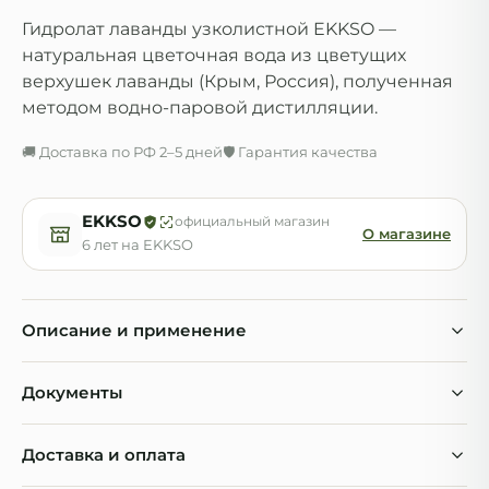
Гидролат лаванды узколистной EKKSO —
натуральная цветочная вода из цветущих
верхушек лаванды (Крым, Россия), полученная
методом водно-паровой дистилляции.
🚚 Доставка по РФ 2–5 дней
🛡 Гарантия качества
EKKSO
официальный магазин
О магазине
6 лет на EKKSO
Описание и применение
Гидролат лаванды узколистной EKKSO —
Документы
натуральная цветочная вода из цветущих верхушек
лаванды (Крым, Россия), полученная методом
водно-паровой дистилляции. 100% чистый продукт:
Доставка и оплата
ЕАС Декларация о соответствии
PDF
без спирта, искусственных добавок, отдушек,