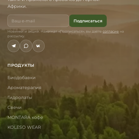
Африки.
Подписаться
Новинки и акции. Нажимая «Подписаться», вы даёте
согласие
на
рассылку.
ПРОДУКТЫ
Биодобавки
Ароматерапия
Гидролаты
Свечи
MONTARA кофе
KOLESO WEAR