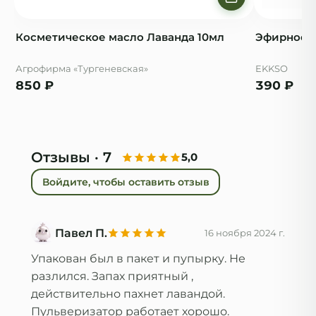
Косметическое масло Лаванда 10мл
Эфирное м
Агрофирма «Тургеневская»
EKKSO
850
₽
390
₽
Отзывы
· 7
5,0
Войдите, чтобы оставить отзыв
Павел П.
16 ноября 2024 г.
Упакован был в пакет и пупырку. Не 
разлился. Запах приятный , 
действительно пахнет лавандой. 
Пульверизатор работает хорошо.