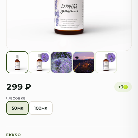
299 ₽
+
3
Фасовка
50мл
100мл
EKKSO