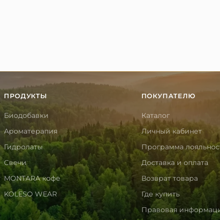
ПРОДУКТЫ
ПОКУПАТЕЛЮ
Биодобавки
Каталог
Ароматерапия
Личный кабинет
Гидролаты
Программа лояльнос
Свечи
Доставка и оплата
MONTARA кофе
Возврат товара
KOLESO WEAR
Где купить
Правовая информац