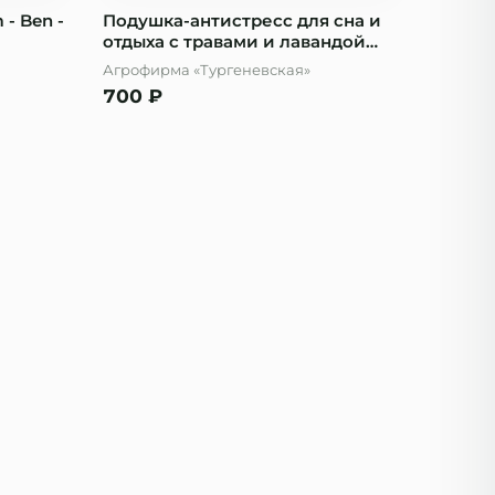
- Ben -
Подушка-антистресс для сна и
отдыха с травами и лавандой
25х30см
Агрофирма «Тургеневская»
700
₽