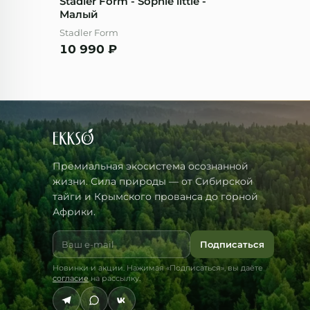
Stadler Form - Sophie little -
Малый
Stadler Form
10 990
₽
Премиальная экосистема осознанной
жизни. Сила природы — от Сибирской
тайги и Крымского прованса до горной
Африки.
Подписаться
Новинки и акции. Нажимая «Подписаться», вы даёте
согласие
на рассылку.