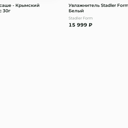
саше - Крымский
Увлажнитель Stadler Form 
с 30г
Белый
Stadler Form
15 999
₽