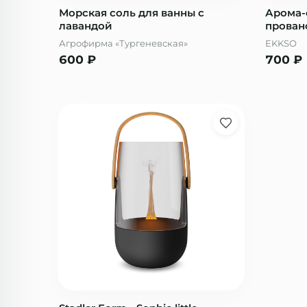
Морская соль для ванны с
Арома-
лавандой
прован
Агрофирма «Тургеневская»
EKKSO
600
₽
700
₽