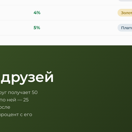
4
%
Золо
5
%
Плат
 друзей
руг получает 50
по ней — 25
осле
процент с его