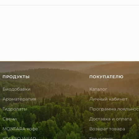
омокод-скидка. Приветственные баллы за регистрацию н
ПРОДУКТЫ
ПОКУПАТЕЛЮ
Биодобавки
Каталог
Ароматерапия
Личный кабинет
Гидролаты
Программа лояльнос
Свечи
Доставка и оплата
MONTARA кофе
Возврат товара
KOLESO WEAR
Где купить