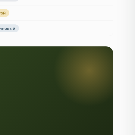
той
иновый