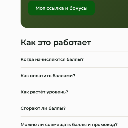
Моя ссылка и бонусы
Как это работает
Когда начисляются баллы?
После оплаты заказа. Кэшбэк = процент вашего
Как оплатить баллами?
Баллы сразу видны в личном кабинете и досту
На шаге оплаты включите «оплату бонусами» и
Как растёт уровень?
продавца-партнёра. Минимальной суммы списани
Уровень определяется накопленной стоимостью 
Сгорают ли баллы?
сохраняете ставку — понизиться она может тол
не было.
Начисленные баллы действуют 1 год с момент
Можно ли совмещать баллы и промокод?
кабинете.