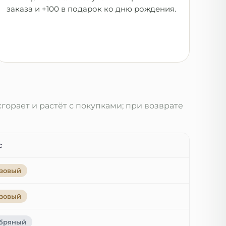
заказа и +100 в подарок ко дню рождения.
сгорает и растёт с покупками; при возврате
с
зовый
зовый
бряный