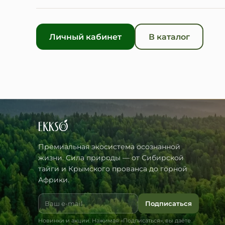
На один заказ — либо оплата баллами, либо пр
подтверждения e-mail и копятся на будущее.
Личный кабинет
В каталог
Премиальная экосистема осознанной
жизни. Сила природы — от Сибирской
тайги и Крымского прованса до горной
Африки.
Подписаться
Новинки и акции. Нажимая «Подписаться», вы даёте