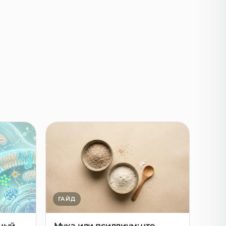
ГАЙД
чный
Мука или псиллиум: что