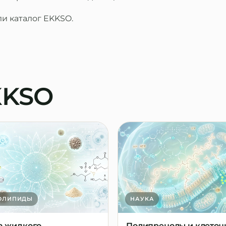
ли
каталог EKKSO
.
KKSO
ОЛИПИДЫ
НАУКА
а жидкого
Полипренолы и клето