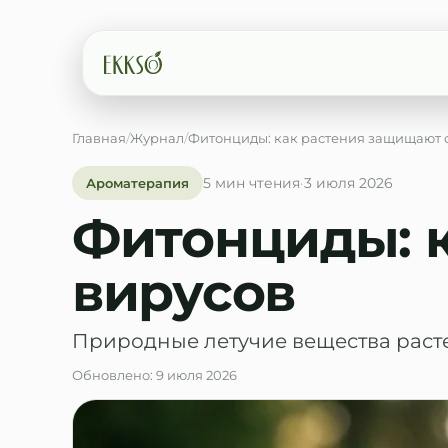
Главная
/
Журнал
/
Фитонциды: как растения защищают 
Введите минимум 2 символа
5 мин
чтения
·
3 июля 2026
Ароматерапия
Фитонциды: к
вирусов
Природные летучие вещества расте
Обновлено:
9 июля 2026