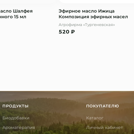
масло Шалфея
Эфирное масло Ижица
ного 15 мл
Композиция эфирных масел
Агрофирма «Тургеневская»
520
₽
ПРОДУКТЫ
ПОКУПАТЕЛЮ
Биодобавки
Каталог
Ароматерапия
Личный кабинет