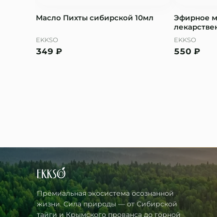
Масло Пихты сибирской 10мл
Эфирное 
лекарствен
EKKSO
EKKSO
349
₽
550
₽
Премиальная экосистема осознанной
жизни. Сила природы — от Сибирской
тайги и Крымского прованса до горной