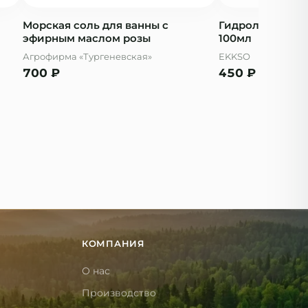
Морская соль для ванны с
Гидролат Роза
эфирным маслом розы
100мл
Агрофирма «Тургеневская»
EKKSO
700
₽
450
₽
КОМПАНИЯ
О нас
Производство