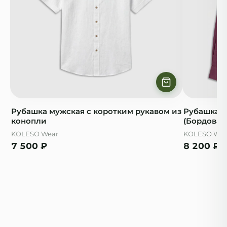
Рубашка мужская с коротким рукавом из
Рубашка м
конопли
(Бордовая
KOLESO Wear
KOLESO Wea
7 500
₽
8 200
₽