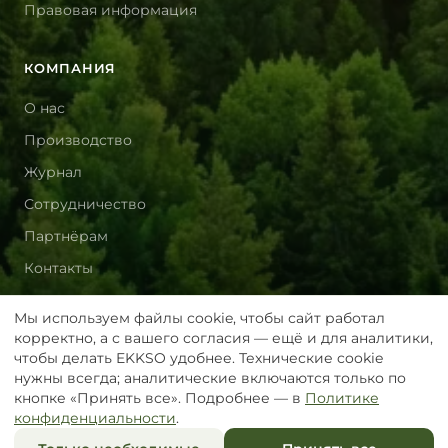
Правовая информация
КОМПАНИЯ
О нас
Производство
Журнал
Сотрудничество
Партнёрам
Контакты
Мы используем файлы cookie, чтобы сайт работал
корректно, а с вашего согласия — ещё и для аналитики,
© 2020–
2026
EKKSO
чтобы делать EKKSO удобнее. Технические cookie
Сила нашей природы
нужны всегда; аналитические включаются только по
+7 495 181 91 94
кнопке «Принять все». Подробнее — в
Политике
конфиденциальности
.