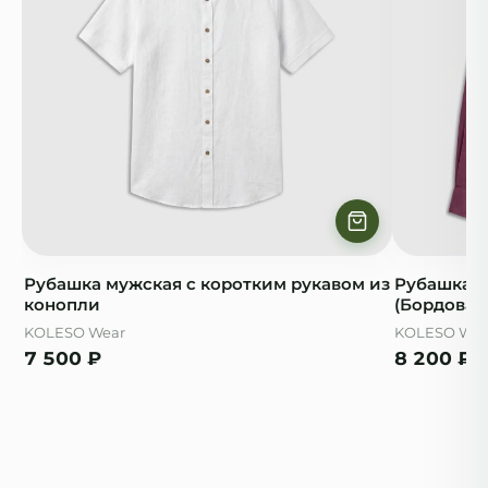
Рубашка мужская с коротким рукавом из
Рубашка м
конопли
(Бордовая
KOLESO Wear
KOLESO Wea
7 500
₽
8 200
₽