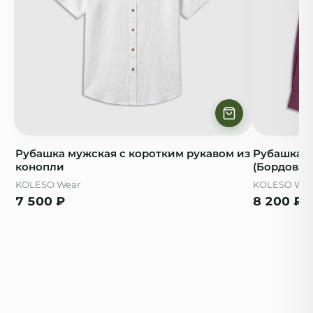
Рубашка мужская с коротким рукавом из
Рубашка м
конопли
(Бордовая
KOLESO Wear
KOLESO Wea
7 500
₽
8 200
₽