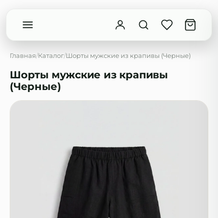
Главная
/
Каталог
/
Шорты мужские из крапивы (Черные)
Шорты мужские из крапивы
(Черные)
Введите минимум 2 символа