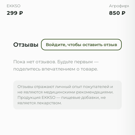
EKKSO
Агрофирма 
299
₽
850
₽
Отзывы
Войдите, чтобы оставить отзыв
Пока нет отзывов. Будьте первым —
поделитесь впечатлением о товаре.
Отзывы отражают личный опыт покупателей и
не являются медицинскими рекомендациями.
Продукция EKKSO — пищевые добавки, не
является лекарством.