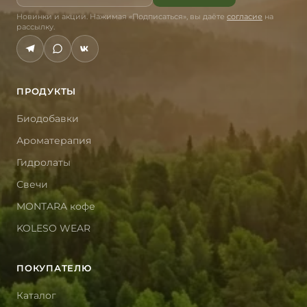
Новинки и акции. Нажимая «Подписаться», вы даёте
согласие
на
рассылку.
ПРОДУКТЫ
Биодобавки
Ароматерапия
Гидролаты
Свечи
MONTARA кофе
KOLESO WEAR
ПОКУПАТЕЛЮ
Каталог