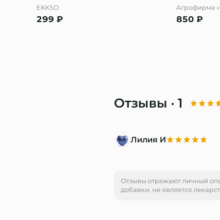
EKKSO
Агрофирма «
299
₽
850
₽
Отзывы
· 1
Лилия И
Отзывы отражают личный оп
добавки, не является лекарс