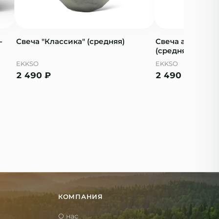
-
Свеча "Классика" (средняя)
Свеча ароматич
(средняя)
EKKSO
EKKSO
2 490
₽
2 490
₽
КОМПАНИЯ
О нас