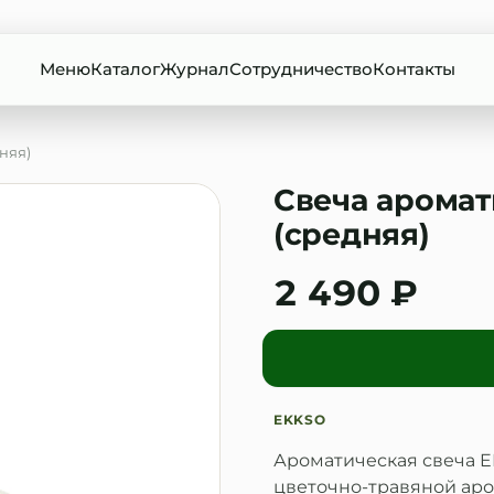
Меню
Каталог
Журнал
Сотрудничество
Контакты
няя)
Свеча аромат
(средняя)
2 490 ₽
EKKSO
Ароматическая свеча E
цветочно-травяной аро