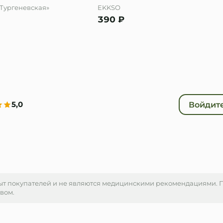
Тургеневская»
EKKSO
• Крышка не предназначе
390
₽
5,0
Войдите
ыт покупателей и не являются медицинскими рекомендациями.
твом.