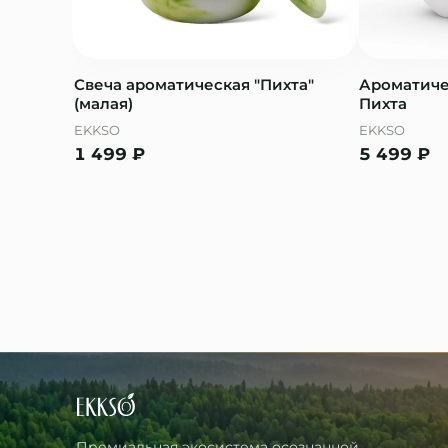
Свеча ароматическая "Пихта"
Ароматичес
(малая)
Пихта
EKKSO
EKKSO
1 499
₽
5 499
₽
Премиальная экосистема осознанной