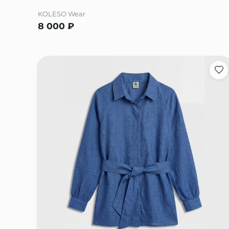
KOLESO Wear
8 000
₽