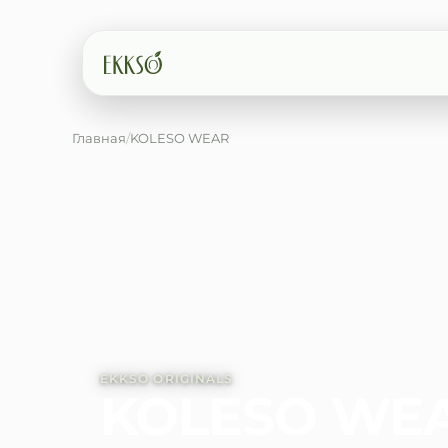
Главная
/
KOLESO WEAR
Введите минимум 2 символа
EKKSO ORIGINALS
KOLESO WE